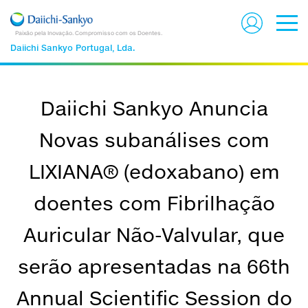
Paixão pela Inovação. Compromisso com os Doentes.
Daiichi Sankyo Portugal, Lda.
Daiichi Sankyo Anuncia
Novas subanálises com
LIXIANA® (edoxabano) em
doentes com Fibrilhação
Auricular Não-Valvular, que
serão apresentadas na 66th
Annual Scientific Session do