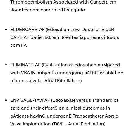
Thromboembolism Associated with Cancer), em
doentes com cancro e TEV agudo
ELDERCARE-AF (Edoxaban Low-Dose for EldeR
CARE AF patients), em doentes japoneses idosos
com FA
ELIMINATE-AF (EvaLuatIon of edoxaban coMpared
with VKA IN subjects undergoing cAThEter ablation
of non-valvular Atrial Fibrillation)
ENVISAGE-TAVI AF (EdoxabaN Versus standard of
care and theIr effectS on clinical outcomes in
pAtients havinG undergonE Transcatheter Aortic
Valve Implantation (TAVI) – Atrial Fibrillation)