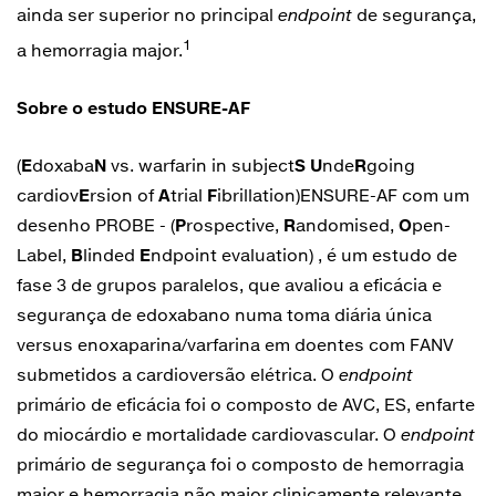
ainda ser superior no principal
endpoint
de segurança,
1
a hemorragia major.
Sobre o estudo ENSURE-AF
(
E
doxaba
N
vs. warfarin in subject
S
U
nde
R
going
cardiov
E
rsion of
A
trial
F
ibrillation)ENSURE-AF com um
desenho PROBE - (
P
rospective,
R
andomised,
O
pen-
Label,
B
linded
E
ndpoint evaluation) , é um estudo de
fase 3 de grupos paralelos, que avaliou a eficácia e
segurança de edoxabano numa toma diária única
versus enoxaparina/varfarina em doentes com FANV
submetidos a cardioversão elétrica. O
endpoint
primário de eficácia foi o composto de AVC, ES, enfarte
do miocárdio e mortalidade cardiovascular. O
endpoint
primário de segurança foi o composto de hemorragia
major e hemorragia não major clinicamente relevante.