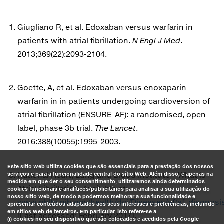
Giugliano R, et al. Edoxaban versus warfarin in
patients with atrial fibrillation.
N Engl J Med
.
2013;369(22):2093-2104.
Goette, A, et al. Edoxaban versus enoxaparin-
warfarin in in patients undergoing cardioversion of
atrial fibrillation (ENSURE-AF): a randomised, open-
label, phase 3b trial.
The Lancet
.
2016:388(10055):1995-2003.
Este sítio Web utiliza cookies que são essenciais para a prestação dos nossos
National Heart, Lung and Blood Institute – What is
serviços e para a funcionalidade central do sítio Web. Além disso, e apenas na
medida em que der o seu consentimento, utilizaremos ainda determinados
Atrial Fibrillation. Available at:
cookies funcionais e analíticos/publicitários para analisar a sua utilização do
nosso sítio Web, de modo a podermos melhorar a sua funcionalidade e
www.nhlbi.nih.gov/health/dci/Diseases/af/af_diagnosi
apresentar conteúdos adaptados aos seus interesses e preferências, incluindo
em sítios Web de terceiros. Em particular, isto refere-se a
[Last accessed: February 2017].
(i) cookies no seu dispositivo que são colocados e acedidos pela Google