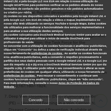
Ireland Ltd. e pela Google LLC nos EUA em relação à nossa utilização do
Google reCAPTCHA para podermos verificar se os pedidos através do nosso
formulário de contacto são pedidos genuínos e não pedidos automatizados
Iqbal MB, et al. Recent developments in atrial
ou criados por robôs;
(ii) cookies no seu dispositivo colocados e acedidos pela Google Ireland Ltd. e
fibrillation.
BMJ.
2005;330(7485):238–43.
pela Google LLC nos EUA em relação a vídeos e mapas implementados no
nosso sítio Web utilizando os serviços YouTube e Google Maps. Estes cookies
são utilizados para melhorar a funcionalidade dos serviços implementados e
para analisar a sua utilização destes serviços;
(iii) cookies colocados pela DocCheck Medical Services GmbH para avaliar se o
Camm, A. et al. ESC Guidelines for the management
utilizador é elegível para utilizar o início de sessão DocCheck para
of atrial fibrillation: the Task Force for the
profissionais de saúde.
Se concordar com a utilização de cookies funcionais e analíticos/ publicitários,
Management of Atrial Fibrillation.
Eur Heart J
.
clique em "Concordo" ou defina a caixa de verificação individual através da
nossa ferramenta de
preferências de cookies
. Ao aceitar os cookies funcionais
2010;31(19):2369–2429.
e/ou analíticos/publicitários, está a consentir o respetivo processamento e
partilha dos seus dados pessoais com a Google Ireland Ltd. e a Google LLC (no
que diz respeito a (i) e (ii)) e/ou a DocCheck Medical Services GmbH (no que diz
respeito a (iii)). O utilizador pode retirar o seu consentimento e alterar as suas
Ball J, et al. Atrial fibrillation: Profile and burden of an
preferências de cookies em qualquer altura, utilizando a nossa ferramenta de
preferências de cookies
. Para recusar o consentimento e continuar sem
evolving epidemic in the 21st century.
Int J Card.
cookies funcionais e/ou analíticos/ publicitários, clique em "Não concordo".
Para mais informações, consulte o nosso
Aviso de Proteção de Dados do
2013;167:1807-1824.
Website
.
Deep Vein Thrombosis (DVT) / Pulmonary Embolism
Concordo
Não concordo
(PE) — Blood Clot Forming in a Vein. Centers for
Disease Control and Prevention. Available at: