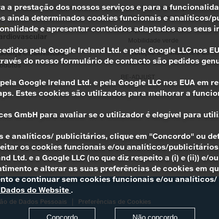
ra a prestação dos nossos serviços e para a funcionalida
Sustentabilidade corporativa e
 ainda determinados cookies funcionais e analíticos/pub
Práticas Comerciais Éticas
onalidade e apresentar conteúdos adaptados aos seus int
Compromisso Social
ardiovascular
Mobilidade verde
acedidos pela Google Ireland Ltd. e pela Google LLC nos 
Proteção do Ambiente e do
doença Cardiovascular
través do nosso formulário de contacto são pedidos gen
Clima
odutos
RE-ADJUST
s pela Google Ireland Ltd. e pela Google LLC nos EUA em
aps. Estes cookies são utilizados para melhorar a func
es GmbH para avaliar se o utilizador é elegível para uti
e analíticos/ publicitários, clique em "Concordo" ou def
ceitar os cookies funcionais e/ou analíticos/publicitário
d Ltd. e a Google LLC (no que diz respeito a (i) e (ii)) 
nsentimento e alterar as suas preferências de cookies em q
nto e continuar sem cookies funcionais e/ou analíticos/
e Dados do Website
.
ção de Dados Pessoais
Preferências de Cookies
Concordo
Não concordo