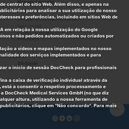
Desenvolvimento
de central do sítio Web. Além disso, e apenas na
licitários para analisar a sua utilização do nosso
Pipeline
eresses e preferências, incluindo em sítios Web de
Unidades de Produção na Europa
Estrutura I&D
EUA em relação à nossa utilização do Google
Estudos de Iniciativa do
uínos e não pedidos automatizados ou criados por
Investigador
 relação a vídeos e mapas implementados no nosso
ionalidade dos serviços implementados e para
DS-Saúde
lizar o início de sessão DocCheck para profissionais
ina a caixa de verificação individual através da
s, está a consentir o respetivo processamento e
e/ou a DocCheck Medical Services GmbH (no que diz
ualquer altura, utilizando a nossa ferramenta de
 publicitários, clique em "Não concordo". Para mais