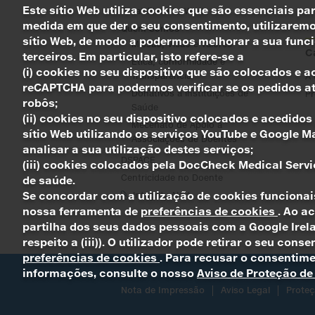
Este sítio Web utiliza cookies que são essenciais pa
Great Place to Work
medida em que der o seu consentimento, utilizaremos
Quem Somos
sítio Web, de modo a podermos melhorar a sua funci
Missão, Visão e Valores
C
terceiros. Em particular, isto refere-se a
Ética, conformidade e
(i) cookies no seu dispositivo que são colocados e 
Transparência
A 
reCAPTCHA para podermos verificar se os pedidos a
Donativos a Instituições de
Pr
robôs;
Saúde
(ii) cookies no seu dispositivo colocados e acedido
Mecenato de Apoio a
sítio Web utilizando os serviços YouTube e Google M
Associações de Doentes
analisar a sua utilização destes serviços;
DSPACE
(iii) cookies colocados pela DocCheck Medical Servic
Centricidade no Doente
de saúde.
Se concordar com a utilização de cookies funcionais 
Integrity Alert
nossa ferramenta de
preferências de cookies
. Ao a
partilha dos seus dados pessoais com a Google Irelan
respeito a (iii)). O utilizador pode retirar o seu co
preferências de cookies
. Para recusar o consentime
informações, consulte o nosso
Aviso de Proteção d
Nota de Impressão
Aviso Legal
Prote